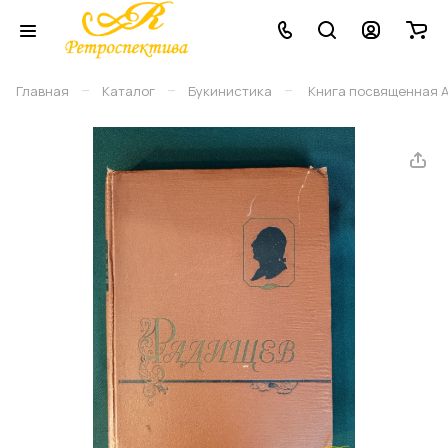
–
–
–
Главная
Каталог
Букинистика
Книга посвященная А