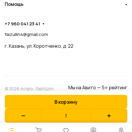
Помощь
+7 960 041 23 41
faizullin4@gmail.com
г. Казань, ул. Коротченко, д. 22
Мы на Авито — 5⭐ рейтинг
© 2026 Аспро: ЛайтШоп
В корзину
Конфиденциальность
Оферта
Разработано в