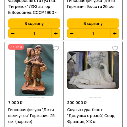
Фарфоровая статуэтка. "
Гипсовая фигурка "Дети"
Тигренок" ЛФЗ автор
Германия. Высота 26 см.
Б.Воробьев. СССР 1960 -е
г.г.
В корзину
В корзину
АКЦИЯ
7 000 ₽
300 000 ₽
Гипсовая фигура "Дети
Скульптура-бюст
шепчутся" Германия. 25
"Девушка с розой", Севр,
см. (парные)
Франция, XIX в.