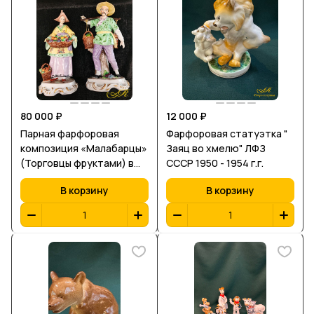
Начало XX века. В-24,5 см.
(цена за пару)
80 000 ₽
12 000 ₽
Парная фарфоровая
Фарфоровая статуэтка "
композиция «Малабарцы»
Заяц во хмелю" ЛФЗ
(Торговцы фруктами) в
СССР 1950 - 1954 г.г.
стиле шинуазри,
В корзину
В корзину
изготовленная на
знаменитой немецкой
мануфактуре Sitzendorf
(Зитцендорф). Германия.
Конец XIX-XX века.
Клеймо.В-23 см.