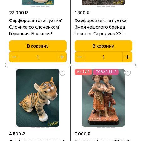
23 000 ₽
1 300 ₽
Фарфоровая статуэтка"
Фарфоровая статуэтка
Слониха со слоненком"
Змея чешского бренда
Германия. Большая!
Leander. Середина XX
века( Mid-Centur Modern)
В корзину
В корзину
АКЦИЯ
ТОВАР ДНЯ
4 500 ₽
7 000 ₽