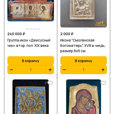
240 000 ₽
2 000 ₽
Группа икон «Деисусный
Икона "Смоленская
чин» втор. пол. ХІХ века
Богоматерь", XVIII в. медь,
размер 6х5 см
В корзину
В корзину