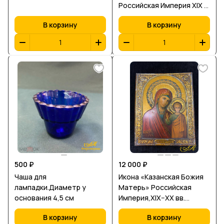
Российская Империя XIX -
XX в.в. Артель I Москва
В корзину
В корзину
(работала на Фаберже).
500 ₽
12 000 ₽
Чаша для
Икона «Казанская Божия
лампадки.Диаметр у
Матерь» Российская
основания 4,5 см
Империя,XIX–XX вв.
Материал: дерево, жако,
В корзину
В корзину
шелк. Размеры 22*18 см