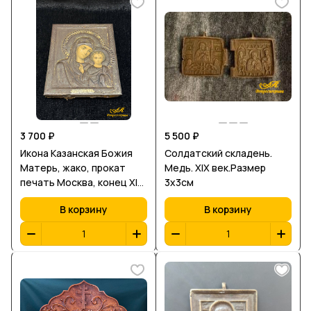
3 700 ₽
5 500 ₽
Икона Казанская Божия
Солдатский складень.
Матерь, жако, прокат
Медь. XIX век.Размер
печать Москва, конец XIX
3х3см
начало ХХ.
В корзину
В корзину