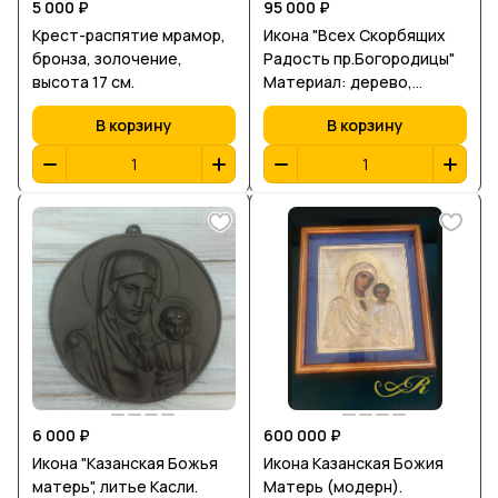
5 000 ₽
95 000 ₽
Крест-распятие мрамор,
Икона "Всех Скорбящих
бронза, золочение,
Радость пр.Богородицы"
высота 17 см.
Материал: дерево,
живопись,бархат. Оклад:
В корзину
В корзину
серебро
6 000 ₽
600 000 ₽
Икона "Казанская Божья
Икона Казанская Божия
матерь", литье Касли.
Матерь (модерн).