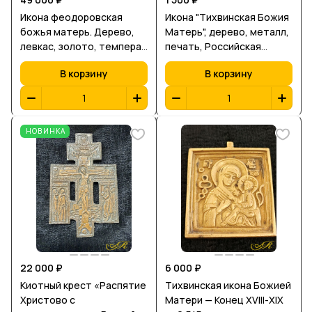
Икона феодоровская
Икона "Тихвинская Божия
божья матерь. Дерево,
Матерь", дерево, металл,
левкас, золото, темпера.
печать, Российская
XIX в. Российская
Империя, 1880-1910 гг.6,4x
В корзину
В корзину
империя. Оклад: Кованая
5,4 см.
медь покрытая золотом.
33,5 x 29 см.
НОВИНКА
22 000 ₽
6 000 ₽
Киотный крест «Распятие
Тихвинская икона Божией
Христово с
Матери — Конец ХVIII-ХIХ