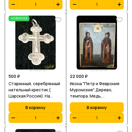
НОВИНКА
500 ₽
22 000 ₽
Старинный, серебрянный
Икона "Петр и Феврония
нательный крестик.(
Муромские". Дерево,
Царская Россия). На
темпора. Медь,
кресте надпись " ЦРЬ
посеребрение. XIX в.
В корзину
В корзину
СЛВЫ" ( Царь Славы) и "
НИКА" (Победа).4,8*32 см.
3,55 гр.