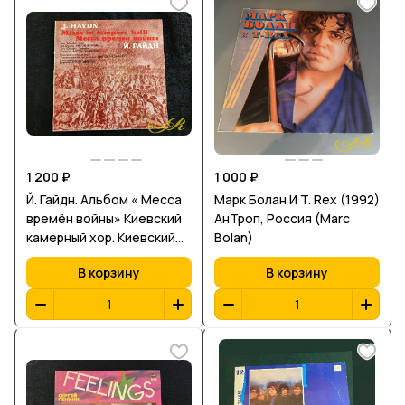
1 200 ₽
1 000 ₽
Й. Гайдн. Альбом « Месса
Марк Болан И T. Rex (1992)
времён войны» Киевский
АнТроп, Россия (Marc
камерный хор. Киевский
Bolan)
камерный оркестр.
В корзину
В корзину