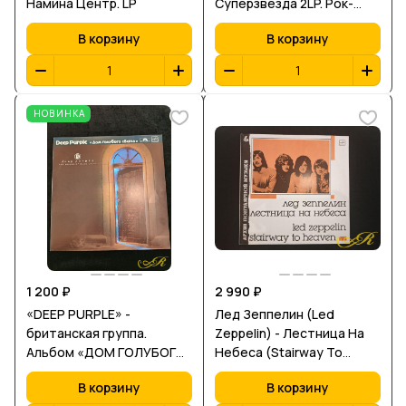
Намина Центр. LP
Суперзвезда 2LP. Рок-
опера
В корзину
В корзину
НОВИНКА
1 200 ₽
2 990 ₽
«DEEP PURPLE» -
Лед Зеппелин (Led
британская группа.
Zeppelin) - Лестница На
Альбом «ДОМ ГОЛУБОГО
Небеса (Stairway To
СВЕТА»
Heaven) 1988, Мелодия,
В корзину
В корзину
СССР