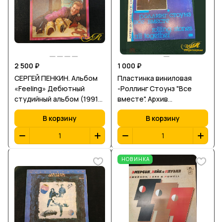
2 500 ₽
1 000 ₽
СЕРГЕЙ ПЕНКИН. Альбом
Пластинка виниловая
«Feeling» Дебютный
-Роллинг Стоунз "Все
студийный альбом (1991)
вместе". Архив
1992. Мелодия. Русский
популярной музыки 12.
В корзину
В корзину
Диск. СССР. 1-st press.
НОВИНКА