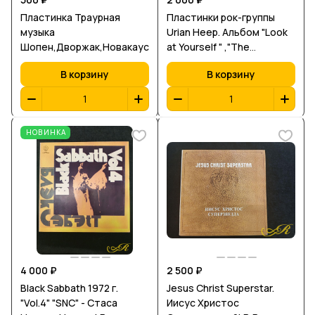
Пластинка Траурная
Пластинки рок-группы
музыка
Urian Heep. Альбом "Look
Шопен,Дворжак,Новакаускас,Баерас
at Yourself " ,"The
Magician*s Birthday"
В корзину
В корзину
НОВИНКА
4 000 ₽
2 500 ₽
Black Sabbath 1972 г.
Jesus Christ Superstar.
"Vol.4" "SNC" - Стаса
Иисус Христос