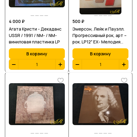
4 000 ₽
500 ₽
Агата Кристи - Декаданс
Эмерсон, Лейк и Пауэлл.
USSR / 1991 / NM- / NM-
Прогрессивный рок, арт –
виниловая пластинка LP
рок. LP12" EX- Мелодия
1986
В корзину
В корзину