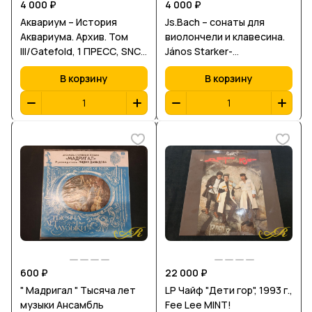
4 000 ₽
4 000 ₽
Аквариум – История
Js.Bach – сонаты для
Аквариума. Архив. Том
виолончели и клавесина.
III/Gatefold, 1 ПРЕСС, SNC
János Starker-
Records, Russia/1991/NM
виолончель, Zuzana
В корзину
В корзину
Růžičková – клавесин.
Чехословакия.
600 ₽
22 000 ₽
" Мадригал " Тысяча лет
LP Чайф "Дети гор", 1993 г.,
музыки Ансамбль
Fee Lee MINT!