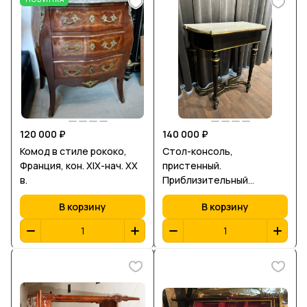
120 000 ₽
140 000 ₽
Комод в стиле рококо,
Стол-консоль,
Франция, кон. XIХ-нач. ХХ
пристенный.
в.
Приблизительный
возраст: конец 19, начало
В корзину
В корзину
20 века.
Материал:дерево,бронза,
мрамор. Размеры
92*81*45 см.