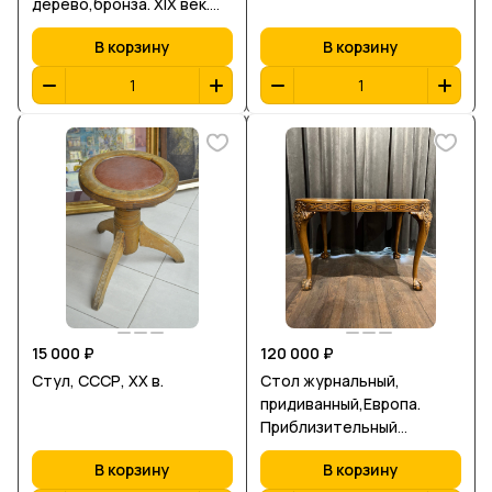
дерево,бронза. XIX век.
Размер 73*135*73 см.
В корзину
В корзину
15 000 ₽
120 000 ₽
Стул, СССР, ХХ в.
Стол журнальный,
придиванный,Европа.
Приблизительный
возраст: конец 19, начало
В корзину
В корзину
20 века. Материал: