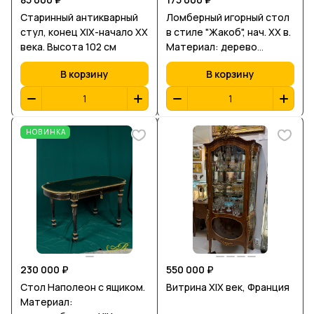
Старинный антикварный
Ломберный игорный стол
стул, конец XIX-начало XX
в стиле "Жакоб", нач. ХХ в.
века. Высота 102 см
Материал: дерево
красное, орех, бронза,
В корзину
В корзину
сукно, размер 80х85х45
см.
НОВИНКА
230 000 ₽
550 000 ₽
Стол Наполеон с ящиком.
Витрина XIХ век, Франция
Материал: