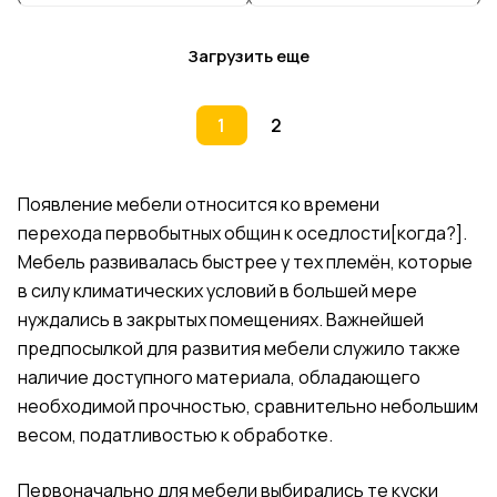
Загрузить еще
1
2
Появление мебели относится ко времени
перехода
первобытных общин
к
оседлости
[
когда?
].
Мебель развивалась быстрее у тех
племён
, которые
в силу
климатических
условий в большей мере
нуждались в закрытых помещениях. Важнейшей
предпосылкой для развития мебели служило также
наличие доступного материала, обладающего
необходимой прочностью, сравнительно небольшим
весом, податливостью к обработке.
Первоначально для мебели выбирались те куски