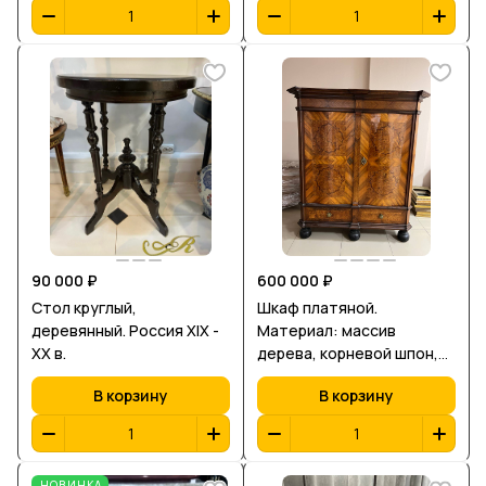
массив дерева,резьба.
Размеры 58*91*65 см.
90 000 ₽
600 000 ₽
Стол круглый,
Шкаф платяной.
деревянный. Россия XIX -
Материал: массив
XX в.
дерева, корневой шпон,
Российская Империя, кон.
В корзину
В корзину
ХVIII века. Размеры:
182Х165х63 см
НОВИНКА