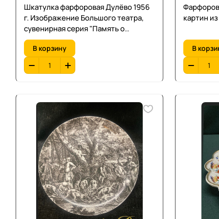
Шкатулка фарфоровая Дулёво 1956
Фарфоров
г. Изображение Большого театра,
картин из
сувенирная серия "Память о
Москве" Белый фарфор с
В корзину
В корзи
золочением, высота 8,5 см, ширина
7,8 см. Редкий винтажный
коллекционный предмет