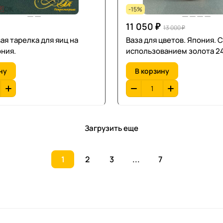
-15%
11 050 ₽
13 000 ₽
я тарелка для яиц на
Ваза для цветов. Япония. С
ония.
использованием золота 24
ну
В корзину
Загрузить еще
1
2
3
...
7