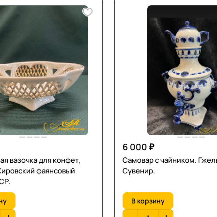
6 000 ₽
я вазочка для конфет,
Самовар с чайником. Гжел
 Кировский фаянсовый
Сувенир.
СР.
ну
В корзину