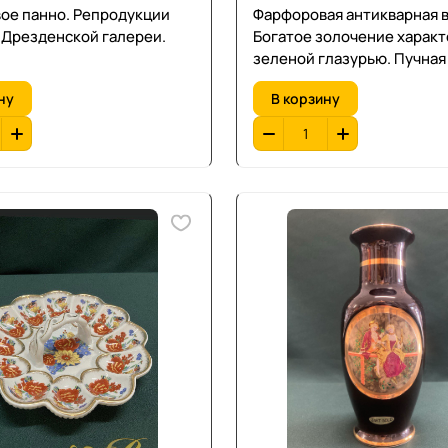
ое панно. Репродукции
Фарфоровая антикварная в
 Дрезденской галереи.
Богатое золочение харак
зеленой глазурью. Пучная 
Яркий декор. Гкрмания. В-1
ну
В корзину