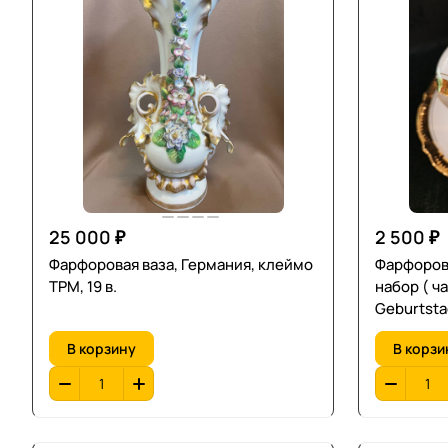
25 000 ₽
2 500 ₽
Фарфоровая ваза, Германия, клеймо
Фарфоровый,
ТРМ, 19 в.
набор ( ч
Geburtstag». Бо
позолота.
В корзину
В корзи