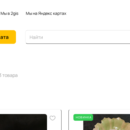
Мы в 2gis
Мы на Яндекс картах
иата
3 товара
НОВИНКА