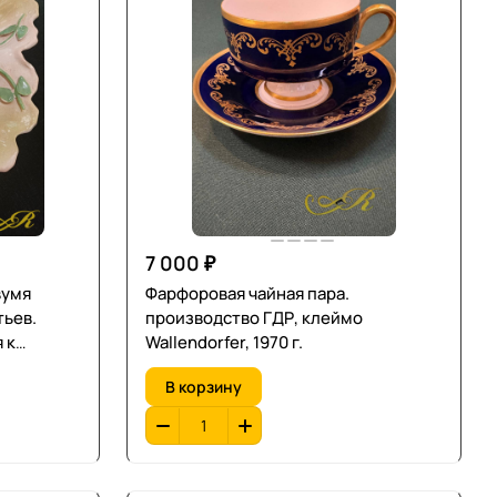
7 000 ₽
вумя
Фарфоровая чайная пара.
тьев.
производство ГДР, клеймо
 к
Wallendorfer, 1970 г.
X век.
В корзину