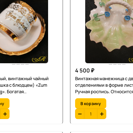
4 500 ₽
 винтажный чайный
Винтажная манежница с д
ашка с блюдцем) «Zum
отделениями в форме лис
гатая
Ручная роспись. Относится
Середина XX века.
декоративному фарфору. X
ну
В корзину
Ш-24 см.