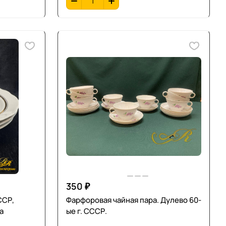
350 ₽
ССР,
Фарфоровая чайная пара. Дулево 60-
а
ые г. СССР.