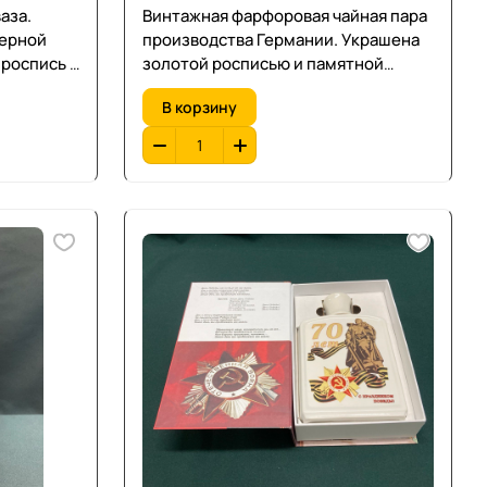
аза.
Винтажная фарфоровая чайная пара
терной
производства Германии. Украшена
роспись .
золотой росписью и памятной
9,5 см.
надписью «Zur goldenen Hochzeit»
В корзину
(К золотой свадьбе). Подобные
изделия часто относятся к периоду
Бидермейер или более поздним
винтажным сериям (конец XIX -