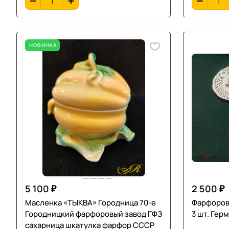
НОВИНКА
5 100 ₽
2 500 ₽
Масленка «ТЫКВА» Городница 70-е
Фарфоров
Городницкий фарфоровый завод ГФЗ
3 шт. Гер
сахарница шкатулка фарфор СССР