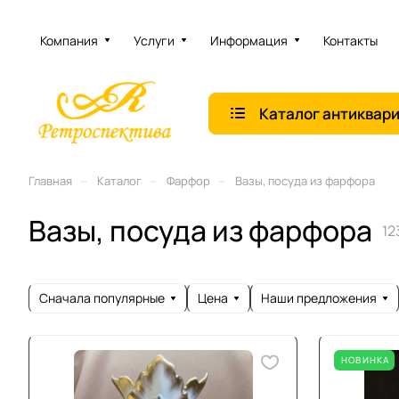
Компания
Услуги
Информация
Контакты
Каталог антиквар
–
–
–
Главная
Каталог
Фарфор
Вазы, посуда из фарфора
Вазы, посуда из фарфора
12
Сначала популярные
Цена
Наши предложения
НОВИНКА