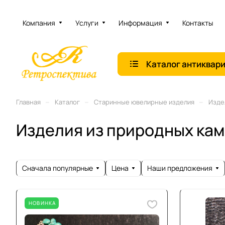
Компания
Услуги
Информация
Контакты
Каталог антиквар
–
–
–
Главная
Каталог
Старинные ювелирные изделия
Изде
Изделия из природных кам
Сначала популярные
Цена
Наши предложения
НОВИНКА