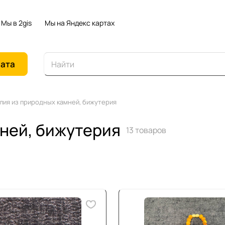
Мы в 2gis
Мы на Яндекс картах
иата
лия из природных камней, бижутерия
ней, бижутерия
13 товаров