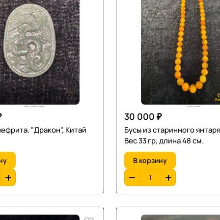
₽
30 000 ₽
нефрита. "Дракон", Китай
Бусы из старинного янтаря
Вес 33 гр, длина 48 см.
ну
В корзину