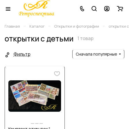
–
–
–
Главная
Каталог
Открытки и фотографии
открытки 
открытки с детьми
1 товар
Фильтр
Сначала популярные
Комплект открыток "