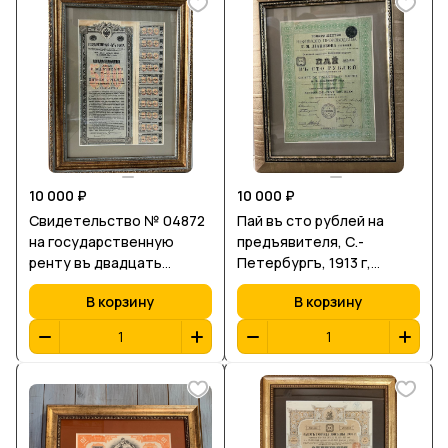
10 000 ₽
10 000 ₽
Свидетельство № 04872
Пай въ сто рублей на
на государственную
предъявителя, С.-
ренту въ двадцать
Петербургъ, 1913 г,
рублей годового дохода
Товарищество
В корзину
В корзину
на капиталъ пятсотъ
Нефтяного производства
рублей, на предъявителя,
Г.М. Лiанозова сыновей
Россiйское
Императорское
Правительство