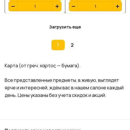
предъявителя,С.-
выпускъ 1898 года,
Петербург, 3-й выпускъ
Второе десятилетiе,
1912 г, Государственный
№49181
Дворянскiй Земельный
Загрузить еще
банкъ, №45595
1
2
Карта (от
греч.
χαρτος — бумага).
Все представленные предметы, в живую, выглядят
ярче и интересней, ждём вас в нашем салоне каждый
день. Цены указаны без учета скидок и акций.