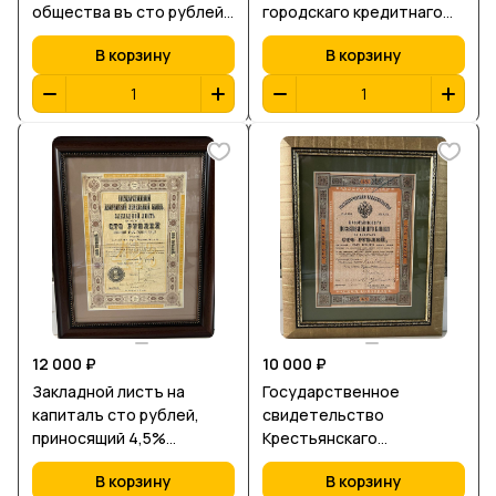
общества въ сто рублей,
городскаго кредитнаго
Второе десятилетие,
общества, въ сто рублей,
В корзину
В корзину
выпуск 6й
1 сентября 1908 г.
12 000 ₽
10 000 ₽
Закладной листъ на
Государственное
капиталъ сто рублей,
свидетельство
приносящий 4,5%
Крестьянскаго
годового
Поземельнаго Банка на
В корзину
В корзину
дохода,выданный на
капиталъ сто рублей, 4-й