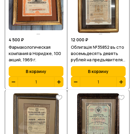
4 500 ₽
12 000 ₽
Фармакологическая
Облигацiя №35852 въ сто
компания в Норидже, 100
восемьдесятъ девять
акций, 1969 г.
рублей на предъявителя,
Заем города Москвы 1908
В корзину
В корзину
г