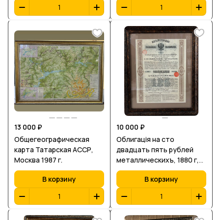
13 000 ₽
10 000 ₽
Общегеографическая
Облигацiя на сто
карта Татарская АССР,
двадцать пять рублей
Москва 1987 г.
металлическихъ, 1880 г,
Россiйское
В корзину
В корзину
Императорское
Правительство, № 377912