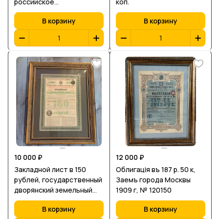
российское
коп.
правительство,
В корзину
В корзину
Николаевская железная
дорога
10 000 ₽
12 000 ₽
Закладной лист в 150
Облигацiя въ 187 р. 50 к,
рублей, государственный
Заемъ города Москвы
дворянский земельный
1909 г, № 120150
банк
В корзину
В корзину