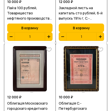
10 000 ₽
12 000 ₽
Пай в 100 рублей,
Закладной листъ на
Товарищество
капиталъ сто рублей, 6-й
нефтяного производства,
выпускъ 1914 г, С.-
СПБ 1911 г.
Петербургъ,
В корзину
В корзину
Государственный
Дворянскiй Земельный
банкъ, № 124905
12 000 ₽
10 000 ₽
Облигацiя Московскаго
Облигацiя С.-
городскаго кредитнаго
Петербургскаго