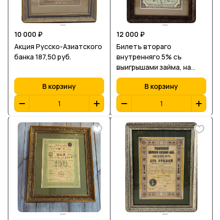
10 000 ₽
12 000 ₽
Акция Русско-Азиатского
Билетъ втораго
банка 187,50 руб.
внутренняго 5% съ
выигрышами займа, на
капиталъ въ сто рублей,
В корзину
В корзину
1866 г, Государственный
банкъ