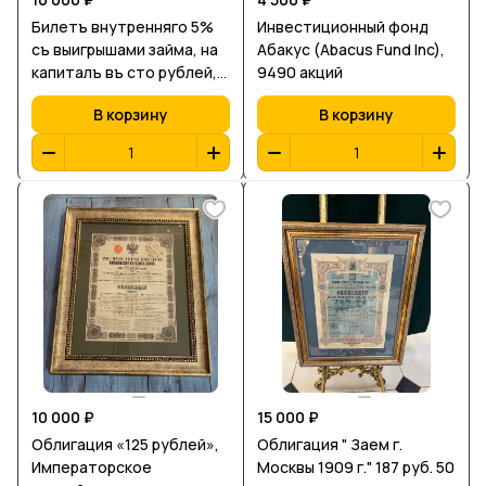
Билетъ внутренняго 5%
Инвестиционный фонд
съ выигрышами займа, на
Абакус (Abacus Fund Inc),
капиталъ въ сто рублей,
9490 акций
1864 г, Государственный
В корзину
В корзину
банкъ
10 000 ₽
15 000 ₽
Облигация «125 рублей»,
Облигация " Заем г.
Императорское
Москвы 1909 г." 187 руб. 50