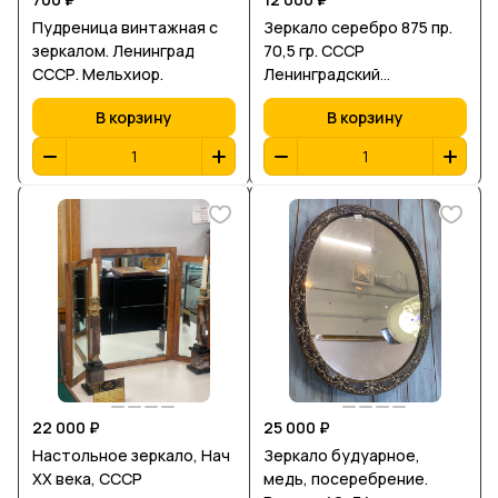
Пудреница винтажная с
Зеркало серебро 875 пр.
зеркалом. Ленинград
70,5 гр. СССР
СССР. Мельхиор.
Ленинградский
ювелирный завод.
В корзину
В корзину
Диаметр 6,8 мм
22 000 ₽
25 000 ₽
Настольное зеркало, Нач
Зеркало будуарное,
ХХ века, СССР
медь, посеребрение.