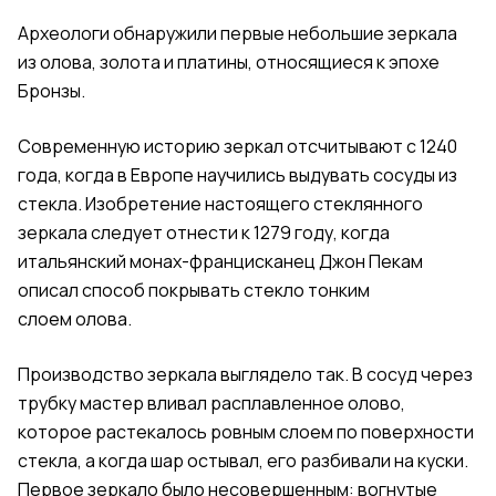
Археологи обнаружили первые небольшие зеркала
из олова, золота и
платины
, относящиеся к
эпохе
Бронзы
.
Современную историю зеркал отсчитывают с 1240
года, когда в Европе научились выдувать сосуды из
стекла. Изобретение настоящего стеклянного
зеркала следует отнести к 1279 году, когда
итальянский монах-
францисканец
Джон Пекам
описал способ покрывать стекло тонким
слоем
олова
.
Производство зеркала выглядело так. В сосуд через
трубку мастер вливал расплавленное олово,
которое растекалось ровным слоем по поверхности
стекла, а когда шар остывал, его разбивали на куски.
Первое зеркало было несовершенным: вогнутые