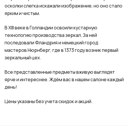
осколки слегка искажали изображение, но оно стало
ярким и чистым.
В XIII веке в
Голландии
освоили кустарную
технологию производства зеркал. За ней
последовали
Фландрия
и немецкий город
мастеров
Нюрнберг
, где в 1373 году возник первый
зеркальный цех.
Все представленные предметы вживую выглядят
ярче и интереснее. Ждём вас в нашем салоне каждый
день!
Цены указаны без учета скидок и акций.