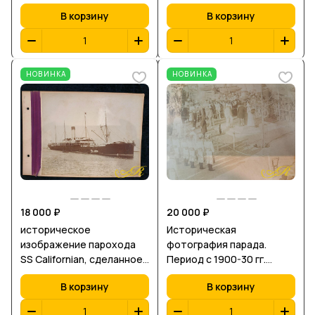
кораблями. Европа. Конец
Мэйдзи, конец XIX века
В корзину
В корзину
XIX – начало XX века.
(около 1880–1900 гг.)
НОВИНКА
НОВИНКА
18 000 ₽
20 000 ₽
историческое
Историческая
изображение парохода
фотография парада.
SS Californian, сделанное
Период с 1900-30 гг.
с палубы другого судна.
Ш-32,В-22,5 см.
В корзину
В корзину
Ш-32. В- 22,5 см.