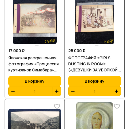
17 000 ₽
25 000 ₽
Японская раскрашенная
ФОТОГРАФИЯ «GIRLS
фотография «Процессия
DUSTING IN ROOM»
куртизанок Симабара»
(«ДЕВУШКИ ЗА УБОРКОЙ В
(Harlots of Shimabara,
КОМНАТЕ») Япония, эпоха
В корзину
В корзину
Kyoto) Япония, период
Мэйдзи, конец XIX века
Мэйдзи, конец XIX —
начало XX века