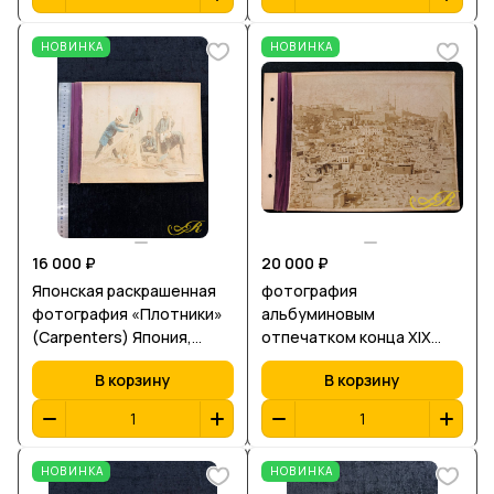
НОВИНКА
НОВИНКА
16 000 ₽
20 000 ₽
Японская раскрашенная
фотография
фотография «Плотники»
альбуминовым
(Carpenters) Япония,
отпечатком конца XIX
период Мэйдзи, конец XIX
века, изображающим
В корзину
В корзину
– начало XX века
кладбище Баб аль-Вазир в
Каире. Ш-32, В-22,5 см.
НОВИНКА
НОВИНКА