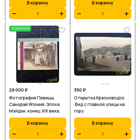
В корзину
В корзину
конец XIX — начало XX
период Мэйдзи, конец XIX
века
— начало XX века
НОВИНКА
28 000 ₽
350 ₽
Фотография Певицы,
Открытка Красноводск
Самурай Япония. Эпоха
.Вид с главной улицы на
Мэйдзи, конец XIX века.
гору
В корзину
В корзину