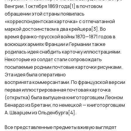
Венгрии
. 1 октября 1869 года
[1]
в почтовом
обращении этой страны появилась
«корреспондентская карточка» с отпечатанной
маркой достоинством в два
крейцера
[3]
. Во
время
франко-прусской войны
1870—1871 годов в
воюющих
армиях Франции
и
Германии
также
родилась
идея
снабдить карточку иллюстрациями.
Некоторые из
солдат
стали сопровождать
посылаемые родным почтовые карточки рисунками.
Эта идея была оперативно
воспринята
коммерсантами
. По французской версии
первая иллюстрированная почтовая карточка
(открытка) была выпущена книготорговцем Леоном
Бенардо из
Бретани
, по немецкой — книготорговцем
А. Шварцем из
Ольденбурга
[4]
.
Все представленные предметы вживую выглядят