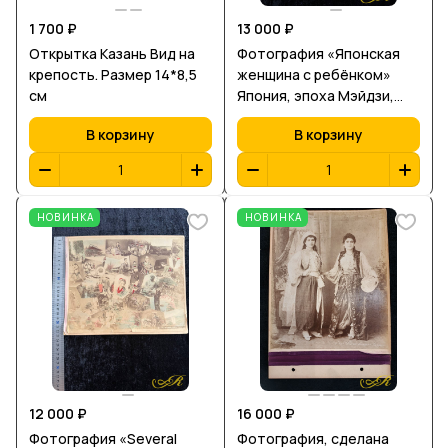
1 700 ₽
13 000 ₽
Открытка Казань Вид на
Фотография «Японская
крепость. Размер 14*8,5
женщина с ребёнком»
см
Япония, эпоха Мэйдзи,
конец XIX века (около
В корзину
В корзину
1880–1900 гг.)
НОВИНКА
НОВИНКА
12 000 ₽
16 000 ₽
Фотография «Several
Фотография, сделана