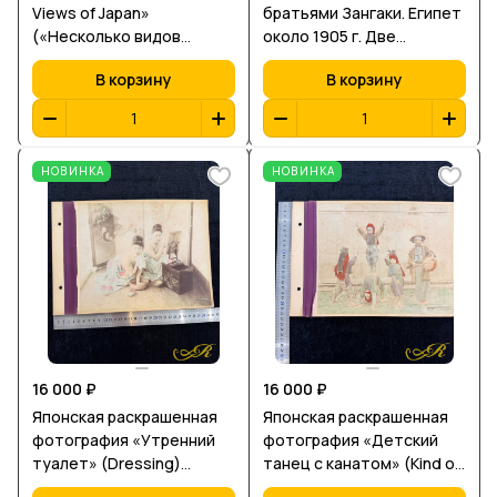
Views of Japan»
братьями Зангаки. Египет
(«Несколько видов
около 1905 г. Две
Японии») Япония, эпоха
турецкие женщины
В корзину
В корзину
Мэйдзи, конец XIX века
НОВИНКА
НОВИНКА
16 000 ₽
16 000 ₽
Японская раскрашенная
Японская раскрашенная
фотография «Утренний
фотография «Детский
туалет» (Dressing)
танец с канатом» (Kind of
Япония, период Мэйдзи,
Rope Dancing) Япония,