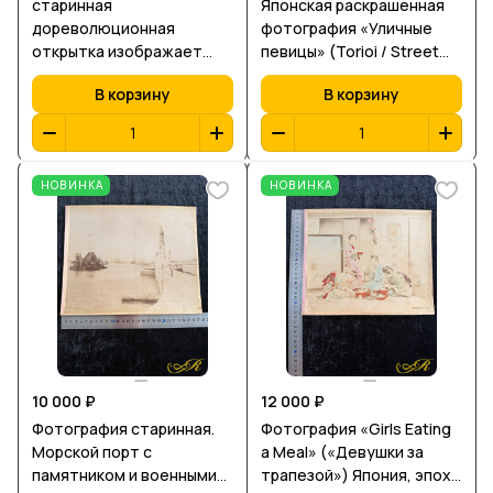
старинная
Японская раскрашенная
дореволюционная
фотография «Уличные
открытка изображает
певицы» (Torioi / Street
«Дачу на берегу Волги».
Singer) Япония, период
В корзину
В корзину
Мэйдзи, конец XIX —
начало XX века
НОВИНКА
НОВИНКА
10 000 ₽
12 000 ₽
Фотография старинная.
Фотография «Girls Eating
Морской порт с
a Meal» («Девушки за
памятником и военными
трапезой») Япония, эпоха