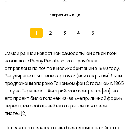
Загрузить еще
1
2
3
4
5
Самой ранней известной самодельной открыткой
называют «
Penny Penates
», которая была
отправлена по почте в Великобритании в 1840 году.
Регулярные почтовые карточки (или открытки) были
предложены впервые
Генрихом фон Стефаном
в 1865
году на
Германско-Австрийском конгрессе
[en]
, но
его проект был отклонён из-за «неприличной формы
пересылки сообщений на открытом почтовом
листе»
[2]
Первая почтовая карточка была выпущена в
Австро-