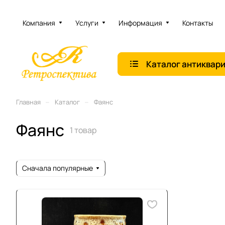
Компания
Услуги
Информация
Контакты
Каталог антиквар
–
–
Главная
Каталог
Фаянс
Фаянс
1 товар
Сначала популярные