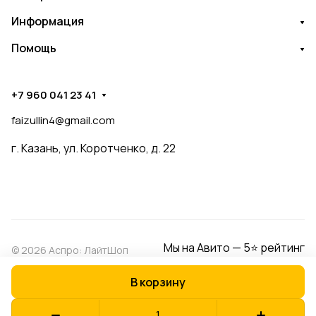
Информация
Помощь
+7 960 041 23 41
faizullin4@gmail.com
г. Казань, ул. Коротченко, д. 22
Мы на Авито — 5⭐ рейтинг
© 2026 Аспро: ЛайтШоп
В корзину
Конфиденциальность
Оферта
Разработано в