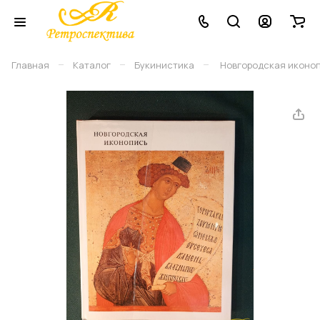
–
–
–
Главная
Каталог
Букинистика
Новгородская иконопис