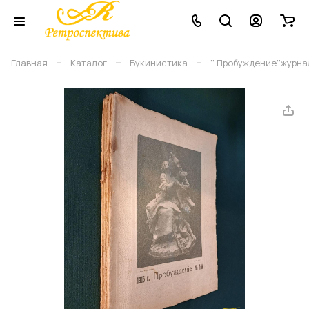
–
–
–
Главная
Каталог
Букинистика
'' Пробуждение''журнал