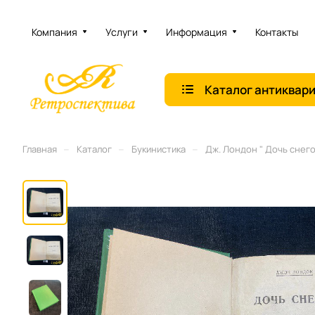
Компания
Услуги
Информация
Контакты
Каталог антиквар
–
–
–
Главная
Каталог
Букинистика
Дж. Лондон " Дочь снего