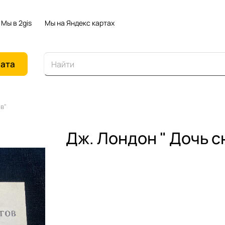
Мы в 2gis
Мы на Яндекс картах
иата
в"
Дж. Лондон " Дочь с