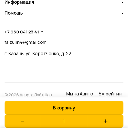
Информация
Помощь
+7 960 041 23 41
faizullin4@gmail.com
г. Казань, ул. Коротченко, д. 22
Мы на Авито — 5⭐ рейтинг
© 2026 Аспро: ЛайтШоп
В корзину
Конфиденциальность
Оферта
Разработано в