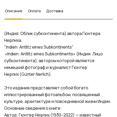
Описание
Оплата
Доставка
(Индия: Облик субконтинента) автора Гюнтера
Нерлиха.
"Indien: Antlitz eines Subkontinents"
«Indien: Antlitz eines Subkontinents» (Индия: Лицо
субконтинента), автором которой является
немецкий фотограф и журналист Гюнтер
Нерлих (Günter Nerlich).
Это издание представляет собой богато
иллюстрированный фотоальбом, посвященный
культуре, архитектуре и повседневной жизни Индии.
Основные сведения о книге:
Автор: Гюнтер Нерлих (1930–2022) — известный