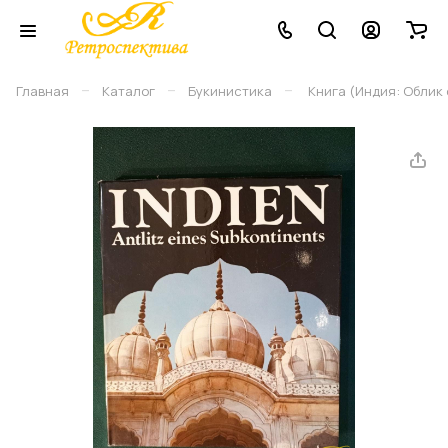
–
–
–
Главная
Каталог
Букинистика
Книга (Индия: Облик с