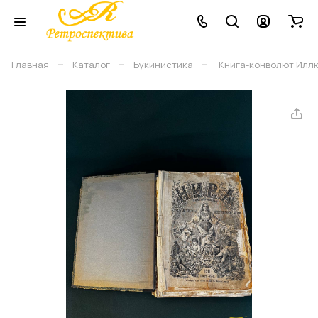
–
–
–
Главная
Каталог
Букинистика
Книга-конволют Иллюст