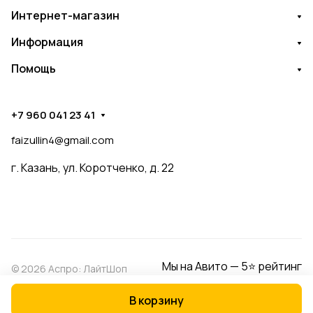
Интернет-магазин
Информация
Помощь
+7 960 041 23 41
faizullin4@gmail.com
г. Казань, ул. Коротченко, д. 22
Мы на Авито — 5⭐ рейтинг
© 2026 Аспро: ЛайтШоп
В корзину
Конфиденциальность
Оферта