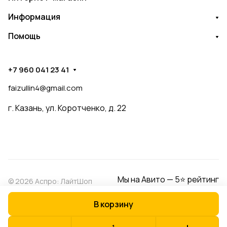
Информация
Помощь
+7 960 041 23 41
faizullin4@gmail.com
г. Казань, ул. Коротченко, д. 22
Мы на Авито — 5⭐ рейтинг
© 2026 Аспро: ЛайтШоп
В корзину
Конфиденциальность
Оферта
Разработано в