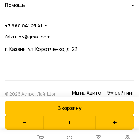
Помощь
+7 960 041 23 41
faizullin4@gmail.com
г. Казань, ул. Коротченко, д. 22
Мы на Авито — 5⭐ рейтинг
© 2026 Аспро: ЛайтШоп
В корзину
Конфиденциальность
Оферта
Разработано в