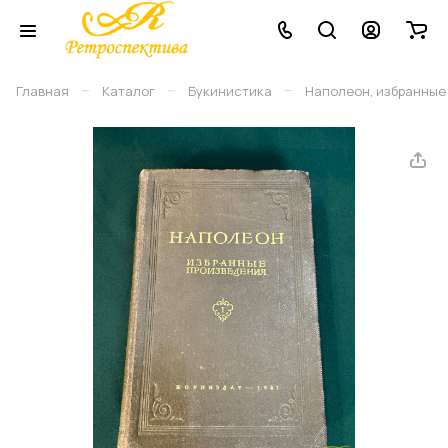
–
–
–
Главная
Каталог
Букинистика
Наполеон, избранные