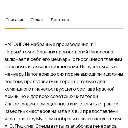
Описание
Оплата
Доставка
НАПОЛЕОН. Набранные произведения, т. 1.
Первый том избранных произведений Наполеона
включает в себя его мемуары, относящиеся главным
образом к итальянской кампании. На русском языке
мемуары Наполеона до сих пор не выходили и должны
поэтому представить интерес не только для
командного и начальствующего состава Красной
Армии, но и для всех советских читателей.
Иллюстрации, помещенные в книге, сняты с гравюр
известных мастеров начала XIX в. и предоставлены
издательству Музеем изобразительных искусств им.
А. С. Пушкина, Схемы взяты из альбомов генералов