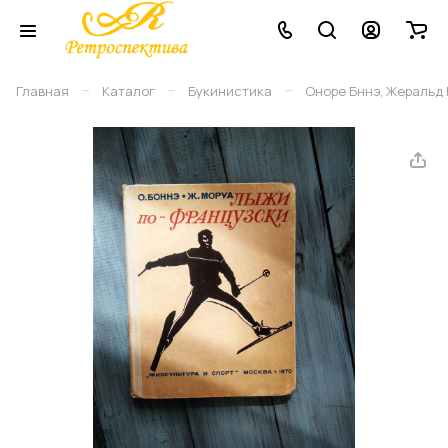
–
–
–
Главная
Каталог
Букинистика
Оноре Бннэ, Жеральд