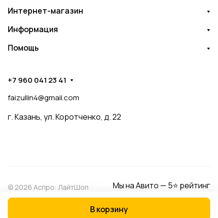
Интернет-магазин
Информация
Помощь
+7 960 041 23 41
faizullin4@gmail.com
г. Казань, ул. Коротченко, д. 22
Мы на Авито — 5⭐ рейтинг
© 2026 Аспро: ЛайтШоп
В корзину
Конфиденциальность
Оферта