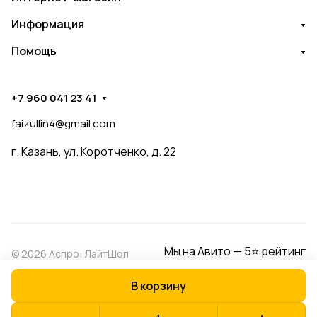
Информация
Помощь
+7 960 041 23 41
faizullin4@gmail.com
г. Казань, ул. Коротченко, д. 22
Мы на Авито — 5⭐ рейтинг
© 2026 Аспро: ЛайтШоп
В корзину
Конфиденциальность
Оферта
Разработано в