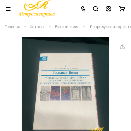
–
–
–
Главная
Каталог
Букинистика
Репродукции картин с