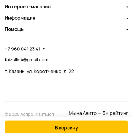
Интернет-магазин
Информация
Помощь
+7 960 041 23 41
faizullin4@gmail.com
г. Казань, ул. Коротченко, д. 22
Мы на Авито — 5⭐ рейтинг
© 2026 Аспро: ЛайтШоп
В корзину
Конфиденциальность
Оферта