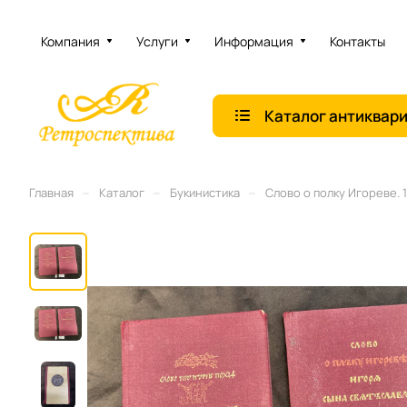
Компания
Услуги
Информация
Контакты
Каталог антиквар
–
–
–
Главная
Каталог
Букинистика
Слово о полку Игореве. 1