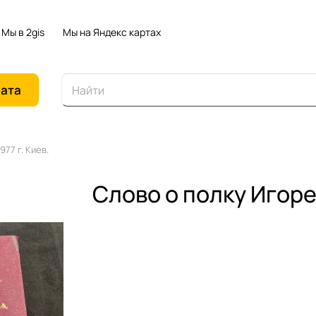
Мы в 2gis
Мы на Яндекс картах
иата
977 г. Киев.
Слово о полку Игорев