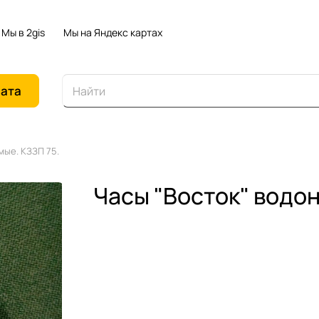
Мы в 2gis
Мы на Яндекс картах
иата
ые. КЗЗП 75.
Часы "Восток" водо