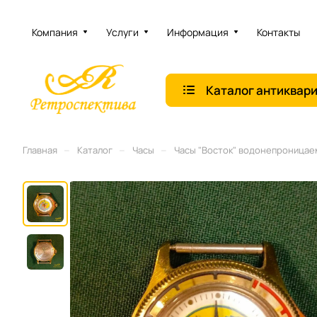
Компания
Услуги
Информация
Контакты
Каталог антиквар
–
–
–
Главная
Каталог
Часы
Часы "Восток" водонепроницаем