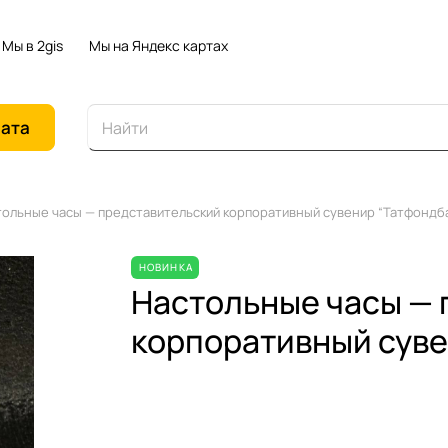
Мы в 2gis
Мы на Яндекс картах
иата
тольные часы — представительский корпоративный сувенир “Татфондб
НОВИНКА
Настольные часы — 
корпоративный суве