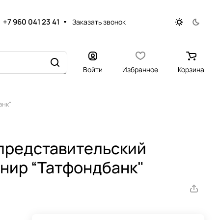
+7 960 041 23 41
Заказать звонок
Войти
Избранное
Корзина
анк"
представительский
нир “Татфондбанк"