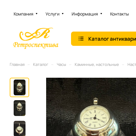
Компания
Услуги
Информация
Контакты
Каталог антиквар
–
–
–
–
Главная
Каталог
Часы
Каминные, настольные
Нас