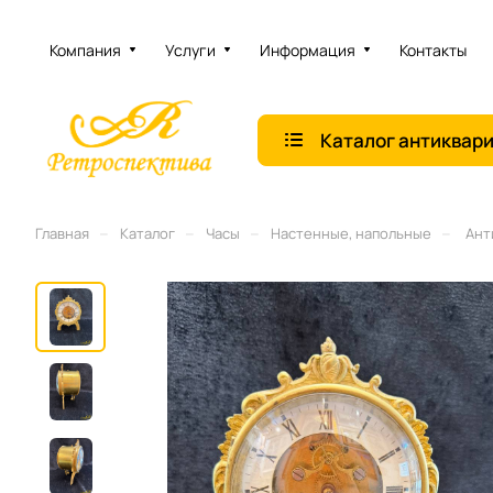
Компания
Услуги
Информация
Контакты
Каталог антиквар
–
–
–
–
Главная
Каталог
Часы
Настенные, напольные
Анти