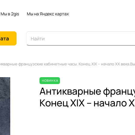
Мы в 2gis
Мы на Яндекс картах
иата
кварные французские кабинетные часы. Конец XIX – начало XX века.Вы
НОВИНКА
Антикварные францу
Конец XIX – начало X