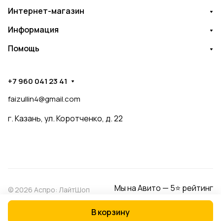
Интернет-магазин
Информация
Помощь
+7 960 041 23 41
faizullin4@gmail.com
г. Казань, ул. Коротченко, д. 22
Мы на Авито — 5⭐ рейтинг
© 2026 Аспро: ЛайтШоп
В корзину
Конфиденциальность
Оферта