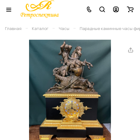
–
–
–
Главная
Каталог
Часы
Парадные каминные часы фирмы