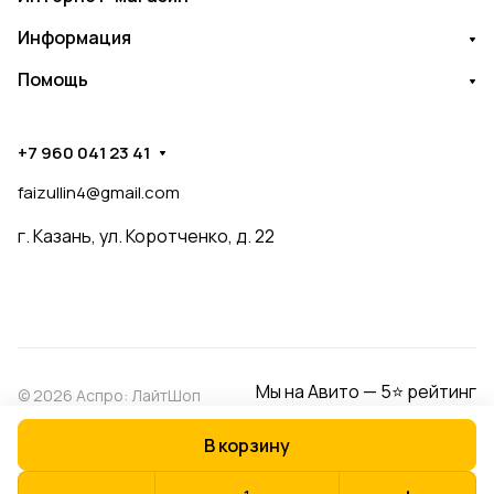
Информация
Помощь
+7 960 041 23 41
faizullin4@gmail.com
г. Казань, ул. Коротченко, д. 22
Мы на Авито — 5⭐ рейтинг
© 2026 Аспро: ЛайтШоп
В корзину
Конфиденциальность
Оферта
Разработано в