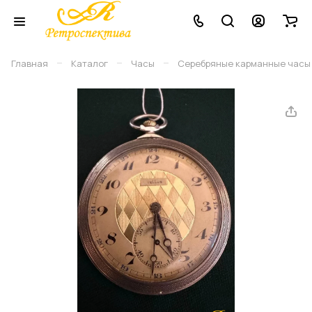
–
–
–
Главная
Каталог
Часы
Серебряные карманные часы Te