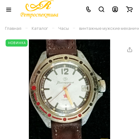
–
–
–
Главная
Каталог
Часы
винтажные мужские механиче
НОВИНКА