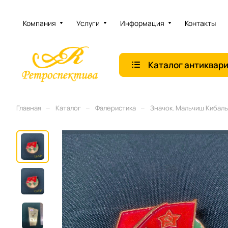
Компания
Услуги
Информация
Контакты
Каталог антиквар
–
–
–
Главная
Каталог
Фалеристика
Значок. Мальчиш Кибал