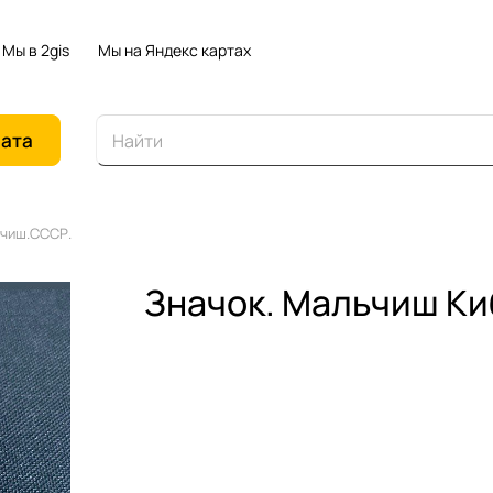
Мы в 2gis
Мы на Яндекс картах
иата
ьчиш.СССР.
Значок. Мальчиш К