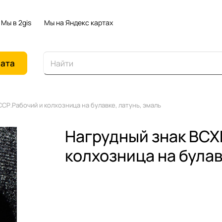
Мы в 2gis
Мы на Яндекс картах
иата
СР.Рабочий и колхозница на булавке, латунь, эмаль
Нагрудный знак ВСХ
колхозница на булав