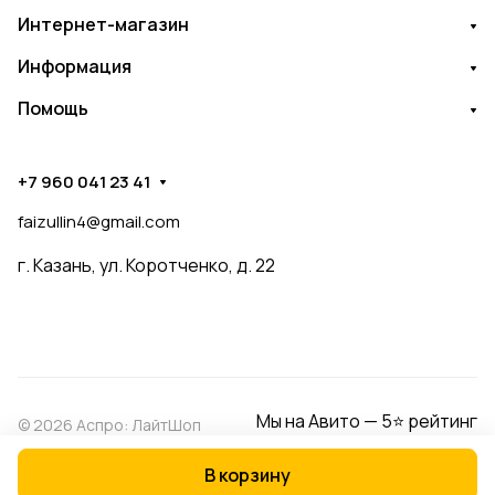
Интернет-магазин
Информация
Помощь
+7 960 041 23 41
faizullin4@gmail.com
г. Казань, ул. Коротченко, д. 22
Мы на Авито — 5⭐ рейтинг
© 2026 Аспро: ЛайтШоп
В корзину
Конфиденциальность
Оферта