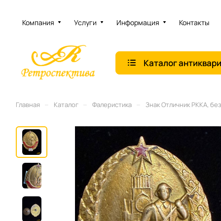
Компания
Услуги
Информация
Контакты
Каталог антиквар
–
–
–
Главная
Каталог
Фалеристика
Знак Отличник РККА, бе