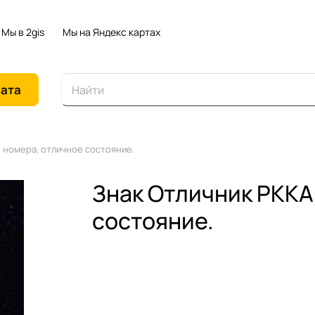
Мы в 2gis
Мы на Яндекс картах
иата
з номера, отличное состояние.
Знак Отличник РККА,
состояние.