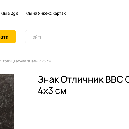
Мы в 2gis
Мы на Яндекс картах
иата
, трехцветная эмаль, 4х3 см
Знак Отличник ВВС 
4х3 см