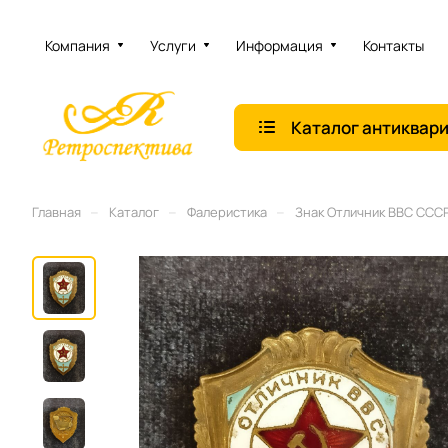
Компания
Услуги
Информация
Контакты
Каталог антиквар
–
–
–
Главная
Каталог
Фалеристика
Знак Отличник ВВС СССР