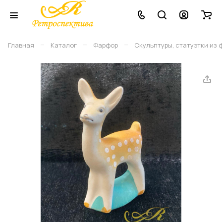
–
–
–
Главная
Каталог
Фарфор
Скульптуры, статуэтки из