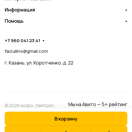
Информация
Помощь
+7 960 041 23 41
faizullin4@gmail.com
г. Казань, ул. Коротченко, д. 22
Мы на Авито — 5⭐ рейтинг
© 2026 Аспро: ЛайтШоп
В корзину
Конфиденциальность
Оферта
Разработано в