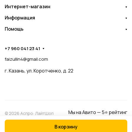
Интернет-магазин
Информация
Помощь
+7 960 041 23 41
faizullin4@gmail.com
г. Казань, ул. Коротченко, д. 22
Мы на Авито — 5⭐ рейтинг
© 2026 Аспро: ЛайтШоп
В корзину
Конфиденциальность
Оферта