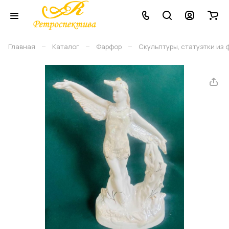
–
–
–
Главная
Каталог
Фарфор
Скульптуры, статуэтки из