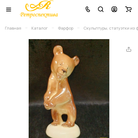
–
–
–
Главная
Каталог
Фарфор
Скульптуры, статуэтки из