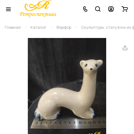
–
–
–
Главная
Каталог
Фарфор
Скульптуры, статуэтки из