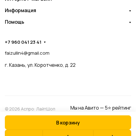
Информация
Помощь
+7 960 041 23 41
faizullin4@gmail.com
г. Казань, ул. Коротченко, д. 22
Мы на Авито — 5⭐ рейтинг
© 2026 Аспро: ЛайтШоп
В корзину
Конфиденциальность
Оферта
Разработано в