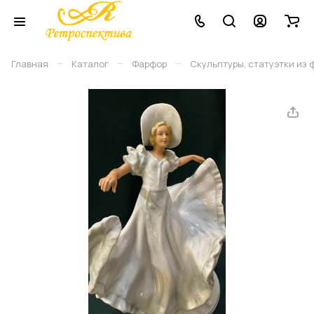
–
–
–
Главная
Каталог
Фарфор
Скульптуры, статуэтки из