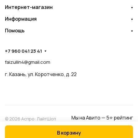
Интернет-магазин
Информация
Помощь
+7 960 041 23 41
faizullin4@gmail.com
г. Казань, ул. Коротченко, д. 22
Мы на Авито — 5⭐ рейтинг
© 2026 Аспро: ЛайтШоп
В корзину
Конфиденциальность
Оферта