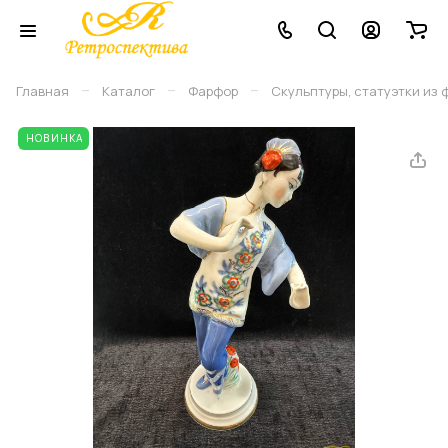
–
–
–
Главная
Каталог
Фарфор
Скульптуры, статуэтки из
НОВИНКА