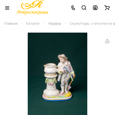
–
–
–
Главная
Каталог
Фарфор
Скульптуры, статуэтки из