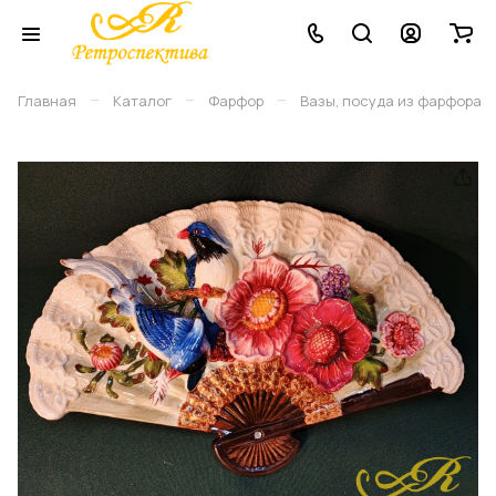
–
–
–
Главная
Каталог
Фарфор
Вазы, посуда из фарфора