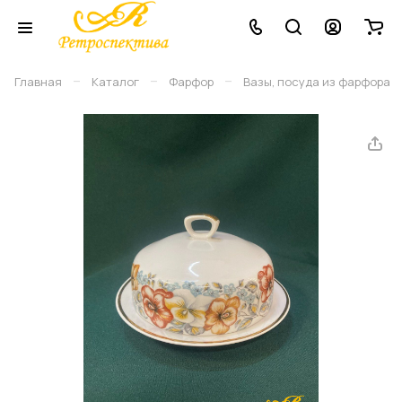
–
–
–
Главная
Каталог
Фарфор
Вазы, посуда из фарфора