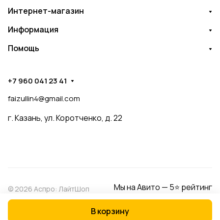
Интернет-магазин
Информация
Помощь
+7 960 041 23 41
faizullin4@gmail.com
г. Казань, ул. Коротченко, д. 22
Мы на Авито — 5⭐ рейтинг
© 2026 Аспро: ЛайтШоп
В корзину
Конфиденциальность
Оферта