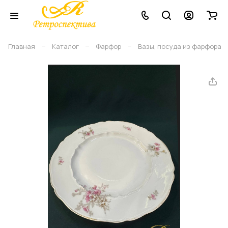
–
–
–
Главная
Каталог
Фарфор
Вазы, посуда из фарфора