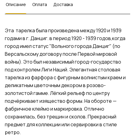
Описание
Оплата
Доставка
Эта тарелка была произведена между 1920 и 1939
годами в г. Данциг. в период 1920 - 1939 годов,когда
город имел статус "Вольного города Данциг" (по
Версальскому договору после Первой мировой
войны). Это был независимый город-государство
под контролем Лиги Наций. Элегантная столовая
тарелка из фарфора с фигурным волнистым краем и
деликатным цветочным декором в розово-
золотистой гамме. Лёгкий рельеф по центру
подчёркивает изящество формы. На обороте —
фабричное клеймо и маркировка. Отлично
сохранилась, без трещин и сколов. Прекрасный
предмет для коллекции или сервировки в стиле
ретро.