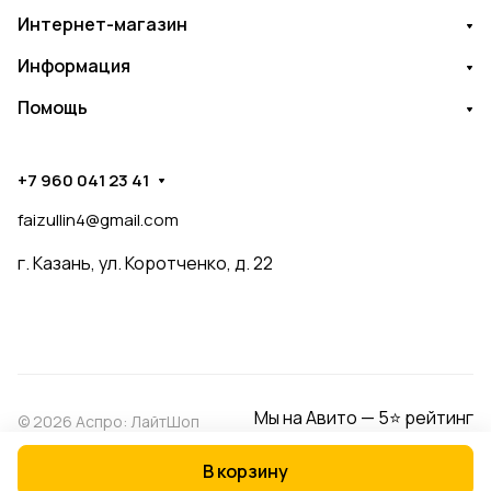
Интернет-магазин
Информация
Помощь
+7 960 041 23 41
faizullin4@gmail.com
г. Казань, ул. Коротченко, д. 22
Мы на Авито — 5⭐ рейтинг
© 2026 Аспро: ЛайтШоп
В корзину
Конфиденциальность
Оферта