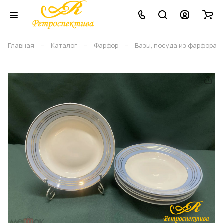
–
–
–
Главная
Каталог
Фарфор
Вазы, посуда из фарфора