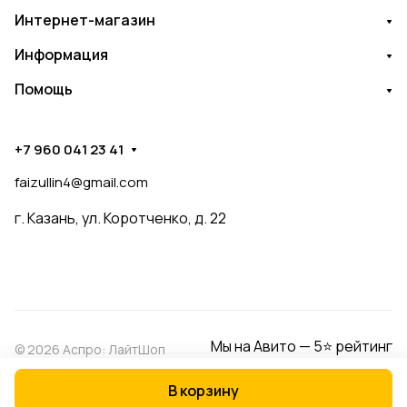
Интернет-магазин
Информация
Помощь
+7 960 041 23 41
faizullin4@gmail.com
г. Казань, ул. Коротченко, д. 22
Мы на Авито — 5⭐ рейтинг
© 2026 Аспро: ЛайтШоп
В корзину
Конфиденциальность
Оферта