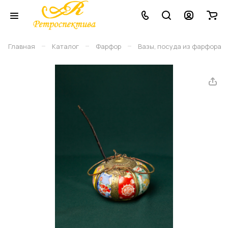
–
–
–
Главная
Каталог
Фарфор
Вазы, посуда из фарфора