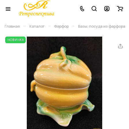
–
–
–
Главная
Каталог
Фарфор
Вазы, посуда из фарфора
НОВИНКА