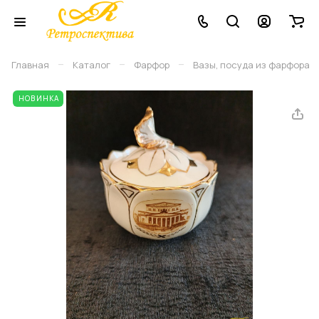
–
–
–
Главная
Каталог
Фарфор
Вазы, посуда из фарфора
НОВИНКА